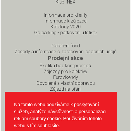
Klub INEX
Informace pro klienty
Informace k zájezdu
Katalogy 2020
Go parking - parkování u letiště
Garanční fond
Zásady a informace o zpracování osobních údajů
Prodejní akce
Exotika bez kompromisů
Zájezdy pro kolektivy
Eurovíkendy
Dovolená s vlastní dopravou
Zájezd na přání
Pro partnery
Rezervační systém pro prodejce
Na tomto webu používáme k poskytování
Soubory ke stažení
služeb, analýze návštěvnosti a personalizaci
O CK INEX
reklam soubory cookie. Používáním tohoto
O nás
webu s tím souhlasíte.
Sledujte nás na Instagramu