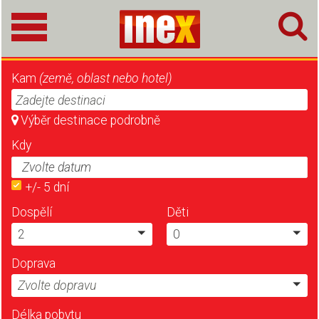
Kam
(země, oblast nebo hotel)
Zadejte destinaci
Výběr destinace podrobně
Kdy
+/- 5 dní
Dospělí
Děti
2
0
Doprava
Zvolte dopravu
Délka pobytu