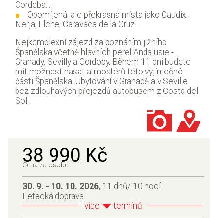
Cordoba....
Opomíjená, ale překrásná místa jako Gaudix,
Nerja, Elche, Caravaca de la Cruz....
Nejkomplexní zájezd za poznáním jižního
Španělska včetně hlavních perel Andalusie -
Granady, Sevilly a Cordoby. Během 11 dní budete
mít možnost nasát atmosférů této vyjímečné
části Španělska. Ubytování v Granadě a v Seville
bez zdlouhavých přejezdů autobusem z Costa del
Sol.
38 990 Kč
Cena za osobu
30. 9. - 10. 10. 2026
, 11 dnů/ 10 nocí
Letecká doprava
více
termínů