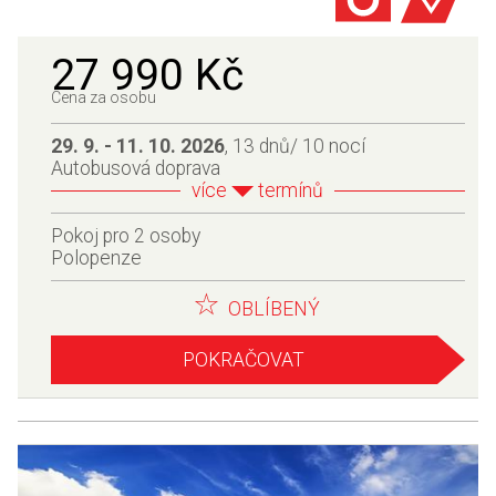
27 990 Kč
Cena za osobu
29. 9. - 11. 10. 2026
, 13 dnů/ 10 nocí
Autobusová doprava
více
termínů
Pokoj pro 2 osoby
Polopenze
OBLÍBENÝ
POKRAČOVAT