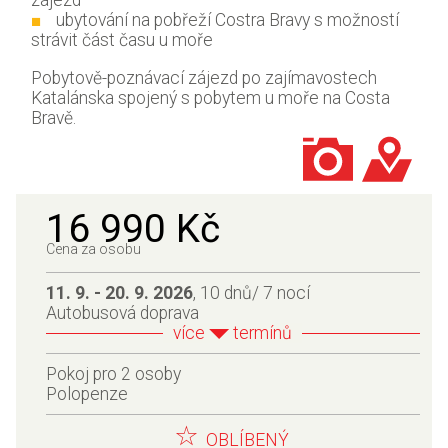
ubytování na pobřeží Costra Bravy s možností
strávit část času u moře
Pobytově-poznávací zájezd po zajímavostech
Katalánska spojený s pobytem u moře na Costa
Bravě.
16 990 Kč
Cena za osobu
11. 9. - 20. 9. 2026
, 10 dnů/ 7 nocí
Autobusová doprava
více
termínů
Pokoj pro 2 osoby
Polopenze
OBLÍBENÝ