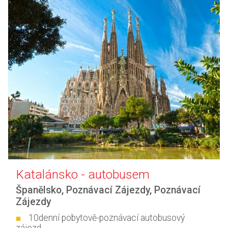
Katalánsko - autobusem
Španělsko
,
Poznávací Zájezdy
,
Poznávací
Zájezdy
10denní pobytově-poznávací autobusový
zájezd