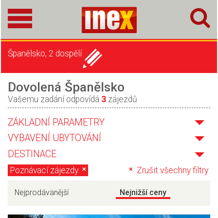
Španělsko, 2 dospělí
Dovolená Španělsko
Vašemu zadání odpovídá
3
zájezdů
ZÁKLADNÍ PARAMETRY
VYBAVENÍ UBYTOVÁNÍ
DESTINACE
Poznávací zájezdy
Zrušit všechny filtry
Nejprodávanější
Nejnižší ceny