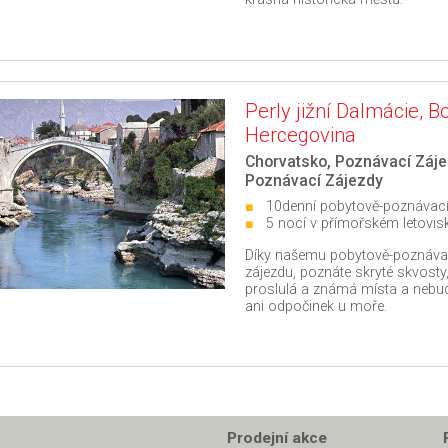
Perly jižní Dalmácie, B
Hercegovina
Chorvatsko
,
Poznávací Záje
Poznávací Zájezdy
10denní pobytově-poznávací
5 nocí v přímořském letovis
Díky našemu pobytově-poznáv
zájezdu, poznáte skryté skvosty
proslulá a známá místa a nebu
ani odpočinek u moře.
Prodejní akce