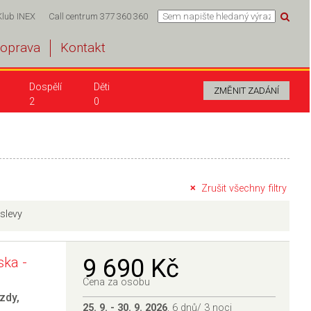
Klub INEX
Call centrum 377 360 360
oprava
Kontakt
Dospělí
Děti
2
0
Zrušit všechny filtry
 slevy
ska -
9 690 Kč
Cena za osobu
zdy
,
25. 9. - 30. 9. 2026
, 6 dnů/ 3 noci