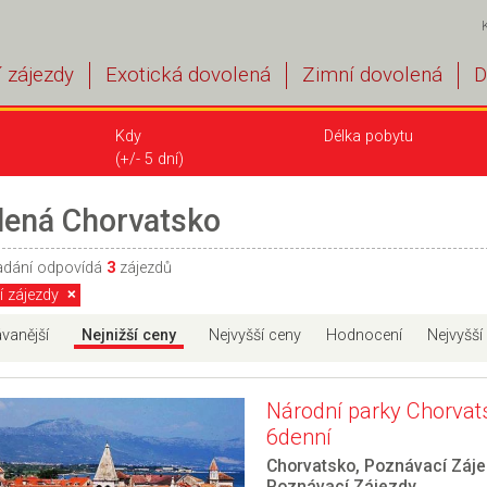
 zájezdy
Exotická dovolená
Zimní dovolená
D
Kdy
Délka pobytu
(+/- 5 dní)
lená Chorvatsko
adání odpovídá
3
zájezdů
 zájezdy
vanější
Nejnižší ceny
Nejvyšší ceny
Hodnocení
Nejvyšší
Národní parky Chorvat
6denní
Chorvatsko
,
Poznávací Záje
Poznávací Zájezdy