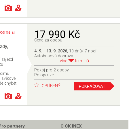
osna a
17 990 Kč
Cena za osobu
zdy
,
4. 9. - 13. 9. 2026
, 10 dnů/ 7 nocí
Autobusová doprava
 zájezd
více
termínů
ku
Pokoj pro 2 osoby
acímu
Polopenze
, světově
de chybět
OBLÍBENÝ
POKRAČOVAT
Pro partnery
O CK INEX