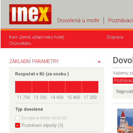
Dovolená u moře
Poznávací
Kam
(země, oblast nebo hotel)
Doprava
Chorvatsko
Dovo
ZÁKLADNÍ PARAMETRY
Vašemu z
Rozpočet v Kč (
za osobu
)
Poznávací
Nejprodá
11 700
13 100
14 400
15 800
17 200
Typ dovolené
Evropa a blízké okolí (0)
Poznávací zájezdy (3)