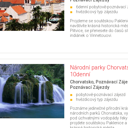
6denní pobytově-poznávací 
hvězdicový typ zájezdu
Projdeme se soutěskou Pakleni
navštívíte krásná historická mě
Plitvice, se přenesete do časů 
indiánek o Vinnetouovi.
Národní parky Chorvat
10denní
Chorvatsko
,
Poznávací Záje
Poznávací Zájezdy
pobytově-poznávací zájezd
hvězdicový typ zájezdu
Poznáme jedinečné přírodní krá
národních parků Chorvatska, v
pod úchvatnými vodopády řeky 
projdete soutěskou Paklenice a 
krásná historická města.