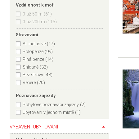
vzdálenost k moři
0 až 50 m (61)
0 až 200 m (115)
Stravování
All inclusive (17)
Polopenze (99)
Plná penze (14)
Snídaně (32)
Bez stravy (48)
Večeře (20)
Poznávací zájezdy
Pobytově poznávací zájezdy (2)
Ubytování v jednom místě (1)
VYBAVENÍ UBYTOVÁNÍ