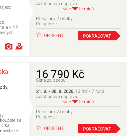
Autobusová doprava
zájezd
více
termínů
Pokoj pro 2 osoby
ca,
Polopenze
sta a v NP
slavných
OBLÍBENÝ
POKRAČOVAT
ska -
16 790 Kč
Cena za osobu
zdy
,
21. 8. - 30. 8. 2026
, 10 dnů/ 7 nocí
Autobusová doprava
více
termínů
Pokoj pro 2 osoby
sy
Polopenze
ykoupete se
Krka,
OBLÍBENÝ
POKRAČOVAT
navštívíte