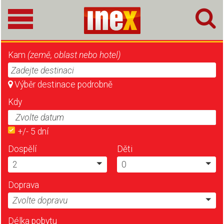
Kam
(země, oblast nebo hotel)
Zadejte destinaci
Výběr destinace podrobně
Kdy
+/- 5 dní
Dospělí
Děti
2
0
Doprava
Zvolte dopravu
Délka pobytu