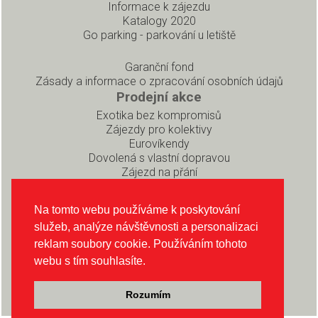
Informace k zájezdu
Katalogy 2020
Go parking - parkování u letiště
Garanční fond
Zásady a informace o zpracování osobních údajů
Prodejní akce
Exotika bez kompromisů
Zájezdy pro kolektivy
Eurovíkendy
Dovolená s vlastní dopravou
Zájezd na přání
Pro partnery
Rezervační systém pro prodejce
Na tomto webu používáme k poskytování
Soubory ke stažení
služeb, analýze návštěvnosti a personalizaci
O CK INEX
reklam soubory cookie. Používáním tohoto
O nás
webu s tím souhlasíte.
Sledujte nás na Instagramu
Sledujte nás na Facebooku
Rozumím