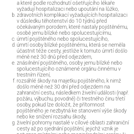
a které podle rozhodnutí ošetřujícího lékaře
vyžadují hospitalizaci nebo upoutání na lůžko,
zdravotních komplikací vyžadujících hospitalizaci
v důsledku těhotenství do 10 týdnů před
očekávaným porodem, které nastaly pojištěnému,
osobě jemu blízké nebo spolucestujícímu,
úmrtí pojištěného nebo spolucestujícího,
úmrtí osoby blízké pojištěnému, která se neměla
účastnit téže cesty, jestliže k tomuto úmrtí došlo
méně než 30 dnů před odjezdem,
znásilnění pojištěného, osoby jemu blízké nebo
spolucestujícího oznámené orgánu činnému v
trestním řízení,
rozsáhlé škody na majetku pojištěného, k nimž
došlo méně než 30 dní před odjezdem na
zahraniční cestu, následkem živelní události (např.
požáru, výbuchu, povodně) či trestného činu třetí
osoby, pokud lze doložit, že přítomnost
pojištěného je nezbytná ke stanovení výše škody
nebo ke snížení rozsahu škody,
živelní pohromy nastalé v cílové oblasti zahraniční
cesty až po sjednání pojištění, jejichž vznik je