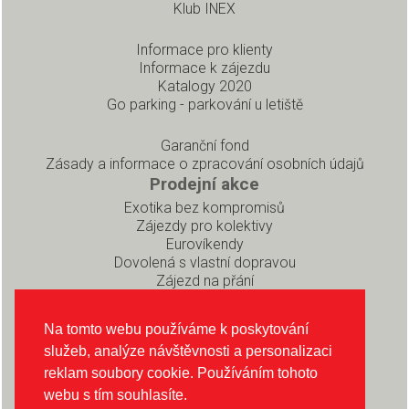
Klub INEX
Informace pro klienty
Informace k zájezdu
Katalogy 2020
Go parking - parkování u letiště
Garanční fond
Zásady a informace o zpracování osobních údajů
Prodejní akce
Exotika bez kompromisů
Zájezdy pro kolektivy
Eurovíkendy
Dovolená s vlastní dopravou
Zájezd na přání
Pro partnery
Rezervační systém pro prodejce
Na tomto webu používáme k poskytování
Soubory ke stažení
služeb, analýze návštěvnosti a personalizaci
O CK INEX
reklam soubory cookie. Používáním tohoto
O nás
webu s tím souhlasíte.
Sledujte nás na Instagramu