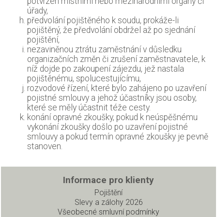
potvrzen místními nebo mezinárodními orgány či
úřady,
předvolání pojištěného k soudu, prokáže-li
pojištěný, že předvolání obdržel až po sjednání
pojištění,
nezaviněnou ztrátu zaměstnání v důsledku
organizačních změn či zrušení zaměstnavatele, k
níž dojde po zakoupení zájezdu, jež nastala
pojištěnému, spolucestujícímu,
rozvodové řízení, které bylo zahájeno po uzavření
pojistné smlouvy a jehož účastníky jsou osoby,
které se měly účastnit téže cesty.
konání opravné zkoušky, pokud k neúspěšnému
vykonání zkoušky došlo po uzavření pojistné
smlouvy a pokud termín opravné zkoušky je pevně
stanoven.
Informace pro klienty
Pojištění
Slevy a zálohy 2026
Všeobecné smluvní podmínky