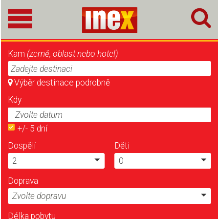
Kam
(země, oblast nebo hotel)
Zadejte destinaci
Výběr destinace podrobně
Kdy
+/- 5 dní
Dospělí
Děti
2
0
Doprava
Zvolte dopravu
Délka pobytu