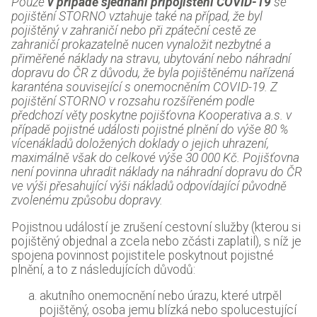
Pouze
v případě sjednání připojištění COVID-19
se
pojištění STORNO vztahuje také na případ, že byl
pojištěný v zahraničí nebo při zpáteční cestě ze
zahraničí prokazatelně nucen vynaložit nezbytné a
přiměřené náklady na stravu, ubytování nebo náhradní
dopravu do ČR z důvodu, že byla pojištěnému nařízená
karanténa související s onemocněním COVID-19. Z
pojištění STORNO v rozsahu rozšířeném podle
předchozí věty poskytne pojišťovna Kooperativa a.s. v
případě pojistné události pojistné plnění do výše 80 %
vícenákladů doložených doklady o jejich uhrazení,
maximálně však do celkové výše 30 000 Kč. Pojišťovna
není povinna uhradit náklady na náhradní dopravu do ČR
ve výši přesahující výši nákladů odpovídající původně
zvolenému způsobu dopravy.
Pojistnou událostí je zrušení cestovní služby (kterou si
pojištěný objednal a zcela nebo zčásti zaplatil), s níž je
spojena povinnost pojistitele poskytnout pojistné
plnění, a to z následujících důvodů:
akutního onemocnění nebo úrazu, které utrpěl
pojištěný, osoba jemu blízká nebo spolucestující