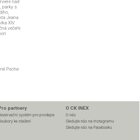
rviere nad
, parky s
diho,
kta Jeana
íka XIV.
ečná večeře
hon
yně Peche-
Pro partnery
O CK INEX
Rezervační systém pro prodejce
O nás
Soubory ke stažení
Sledujte nás na Instagramu
Sledujte nás na Facebooku