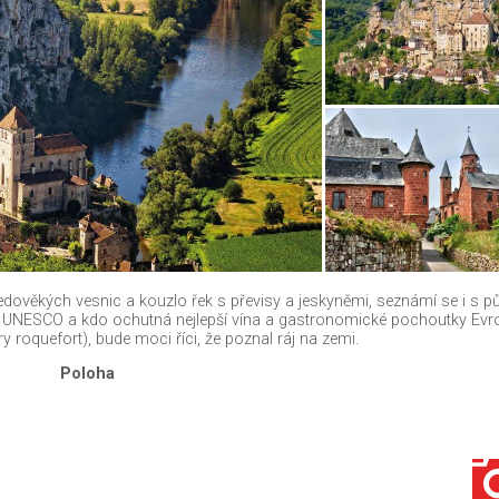
ředověkých vesnic a kouzlo řek s převisy a jeskyněmi, seznámí se i s 
 UNESCO a kdo ochutná nejlepší vína a gastronomické pochoutky Evro
ýry roquefort), bude moci říci, že poznal ráj na zemi.
Poloha