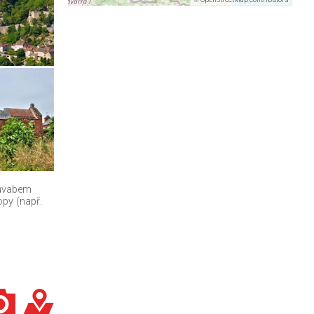
půvabem
py (např.