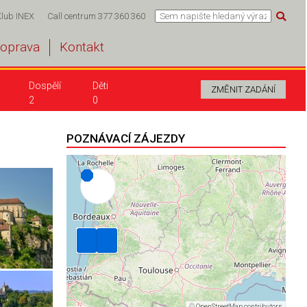
Klub INEX
Call centrum 377 360 360
oprava
Kontakt
Dospělí
Děti
2
0
POZNÁVACÍ ZÁJEZDY
©
OpenStreetMap contributors