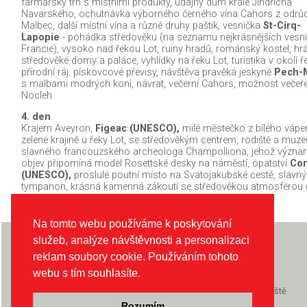
farmářský trh s místními produkty, údajný dům krále Jindřicha
Navarského, ochutnávka výborného černého vína Cahors z odrů
Malbec, další místní vína a různé druhy paštik, vesnička
St-Cirq-
Lapopie
- pohádka středověku (na seznamu nejkrásnějších vesn
Francie), vysoko nad řekou Lot, ruiny hradů, románský kostel, hr
středověké domy a paláce, vyhlídky na řeku Lot, turistika v okolí ře
přírodní ráj: pískovcové převisy, návštěva pravěká jeskyně
Pech-
s malbami modrých koní, návrat, večerní Cahors, možnost večeře
Nocleh.
4. den
Krajem Aveyron,
Figeac (UNESCO),
milé městečko z bílého vápe
zelené krajině u řeky Lot, se středověkým centrem, rodiště a muz
slavného francouzského archeologa Champolliona, jehož význ
objev připomíná model Rosettské desky na náměstí, opatství
Co
(UNESCO),
proslulé poutní místo na Svatojakubské cestě, slavný
tympanon, krásná kamenná zákoutí se středověkou atmosférou 
Na tomto webu používáme k poskytování
Informace pro klienty
služeb, analýze návštěvnosti a personalizaci
Informace pro klienty
Pojištění
reklam soubory cookie. Používáním tohoto
Informace k zájezdu
Slevy a zálohy 2026
webu s tím souhlasíte.
Katalogy 2020
Všeobecné smluvní podmínky
Go parking - parkování u letiště
Klub INEX
Rozumím