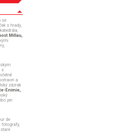
a se
ek s hrady,
katedrála,
ost Millau,
ckými
ry,
tským
 s
včetně
potravin a
elský zázrak
te-Enimie,
nský
ebo jen
our de
 fotografy,
staré