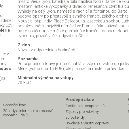
město Vieux Lyon, katedrála, bílá basilika Notre Dame de Fou
dy
městem, antické vykopávky a divadlo, renesanční čtvrť tkalců
výhledy na celý Lyon, náměstí s radnicí a fontánou do Bartol
ic
budova opery po přestavbě slavného francouzského archite
ázděné
Nouvela, příp. indiv. Place Bellecour s jezdeckou sochou Ludv
ky Lot,
považované za největší náměstí ve Francii, fakultativně spol
Merle
na rozloučenou ve městě gurmánů v tradiční brasserii Bouc
.
Lyonnais, pozdě večer odjezd do ČR.
7. den
Návrat v odpoledních hodinách.
nce v
eum
Poznámka
amný
Při sepsání smlouvy je nutné nahlásit zájem o vstup do jesk
nques
Merle (vstup cca 15 EUR), ale platí se na místě u průvodce.
Minimální výměna na vstupy
(na
70 EUR.
Prodejní akce
Garanční fond
Exotika bez kompromisů
Zásady a informace o zpracování
Zájezdy pro kolektivy
osobních údajů
Eurovíkendy
Dovolená s vlastní dopravou
Zájezd na přání