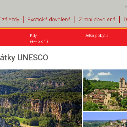
 zájezdy
Exotická dovolená
Zimní dovolená
D
Kdy
Délka pobytu
(+/- 5 dní)
amátky UNESCO