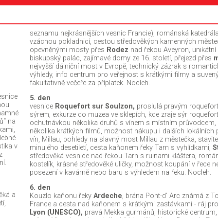
seznamu nejkrásnějších vesnic Francie), románská katedrál
vzácnou pokladnicí, cestou středověkých kamenných městeč
opevněnými mosty přes
Rodez
nad řekou Aveyron, unikátní 
biskupský palác, zajímavé domy ze 16. století, přejezd přes
m
nejvyšší dálniční most v Evropě, technický zázrak s romanti
výhledy, info centrum pro veřejnost s krátkými filmy a suvený
fakultativně večeře za příplatek. Nocleh.
snice
5. den
hou
vesnice
Roquefort sur Soulzon,
proslulá pravým roquefor
znamné
sýrem, exkurze do muzea ve sklepích, kde zraje sýr roquefort
ů“ na
ochutnávkou několika druhů s vínem s místním průvodcem, 
kami,
několika krátkých filmů, možnost nákupu i dalších lokálních 
lebné
vín, Millau, pohledy na slavný most Millau z městečka, stavit
tika v
minulého desetiletí, cesta kaňonem řeky Tarn s vyhlídkami,
S
z
středověká vesnice nad řekou Tarn s ruinami kláštera, romá
ní.
kostelík, krásné středověké uličky, možnost koupání v řece n
posezení v kavárně nebo baru s výhledem na řeku. Nocleh.
6. den
ěká a
Kouzlo kaňonu řeky
Ardeche
, brána Pont-d’ Arc známá z T
í,
France a cesta nad kaňonem s krátkými zastávkami - ráj pro
Lyon (UNESCO),
pravá Mekka gurmánů, historické centrum, 