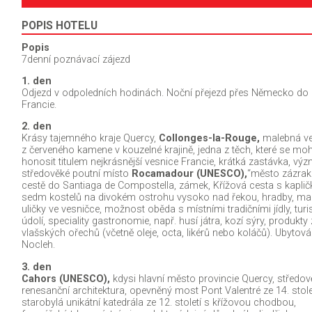
POPIS HOTELU
Popis
7denní poznávací zájezd
1. den
Odjezd v odpoledních hodinách. Noční přejezd přes Německo do
Francie.
2. den
Krásy tajemného kraje Quercy,
Collonges-la-Rouge,
malebná ve
z červeného kamene v kouzelné krajině, jedna z těch, které se mo
honosit titulem nejkrásnější vesnice Francie, krátká zastávka, vý
středověké poutní místo
Rocamadour (UNESCO),
“město zázrak
cestě do Santiaga de Compostella, zámek, Křížová cesta s kaplič
sedm kostelů na divokém ostrohu vysoko nad řekou, hradby, ma
uličky ve vesničce, možnost oběda s místními tradičními jídly, turis
údolí, speciality gastronomie, např. husí játra, kozí sýry, produkty 
vlašských ořechů (včetně oleje, octa, likérů nebo koláčů). Ubytová
Nocleh.
3. den
Cahors (UNESCO),
kdysi hlavní město provincie Quercy, středov
renesanční architektura, opevněný most Pont Valentré ze 14. stolet
starobylá unikátní katedrála ze 12. století s křížovou chodbou,