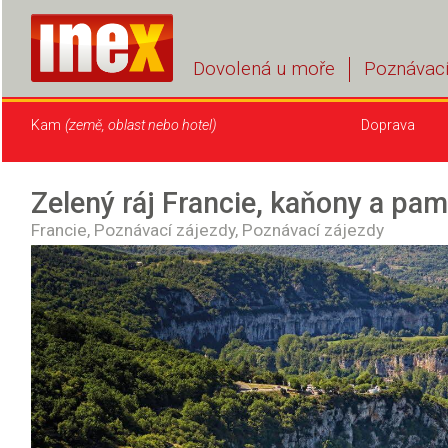
Dovolená u moře
Poznávací
Kam
(země, oblast nebo hotel)
Doprava
Zelený ráj Francie, kaňony a p
Francie,
Poznávací zájezdy,
Poznávací zájezdy