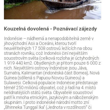
Kouzelná dovolená - Poznávací zájezdy
Indonésie – nádherná a nenapodobitelná země v
jihovýchodní Asii a Oceánii, kterou tvoří
neuvěřitelných 17 508 ostrovů ležících na obou
stranách rovníku, což Indonésii činí největším
souostrovím světa (celková rozloha je úctyhodných
1 919 440 km2. Obydlených je přitom pouze 6 000 z
nich. Největšími ostrovy Indonésie jsou Jáva,
Sumatra, Kalimantan (indonéská část Bornea), Nová
Guinea (sdílená s Papuou-Novou Guineou) a
Sulawesi. Celková populace Indonésie představuje
téměř 250 miliónů obyvatel, což ji řadí na 4. místo
nelidnatějších států světa. Obyvatelé souostroví
patří k mnoha etnickým, jazykovým a náboženským
skupinám. I proto indonéské národní motto zní
„Bhinneka Tunggal Ika“ (Jednota v rozdílnosti“ či