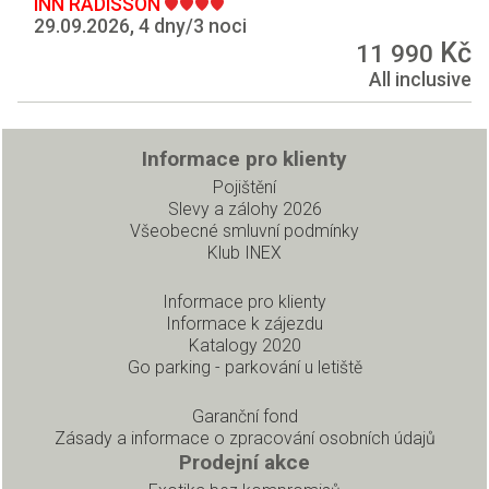
INN RADISSON
29.09.2026, 4 dny/3 noci
Kč
11 990
All inclusive
Informace pro klienty
Pojištění
Slevy a zálohy 2026
Všeobecné smluvní podmínky
Klub INEX
Informace pro klienty
Informace k zájezdu
Katalogy 2020
Go parking - parkování u letiště
Garanční fond
Zásady a informace o zpracování osobních údajů
Prodejní akce