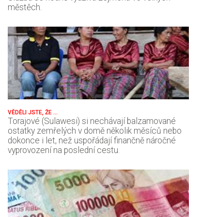
městěch.
VĚDĚLI JSTE, ŽE ...
Torajové (Sulawesi) si nechávají balzamované
ostatky zemřelých v domě několik měsíců nebo
dokonce i let, než uspořádají finančně náročné
vyprovození na poslední cestu.