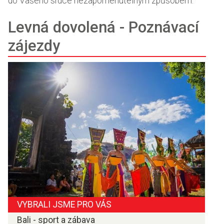
do Vašeho srdce nezapomenutelným způsobem.
Levná dovolená - Poznávací
zájezdy
VYBRALI JSME PRO VÁS
Bali - sport a zábava