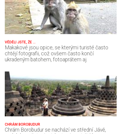
VĚDĚLI JSTE, ŽE ...
Makakové jsou opice, se kterými turisté často
chtějí fotografii, což ovšem často končí
ukradeným batohem, fotoaprátem aj.
CHRÁM BOROBUDUR
Chrám Borobudur se nachází ve střední Jávě,