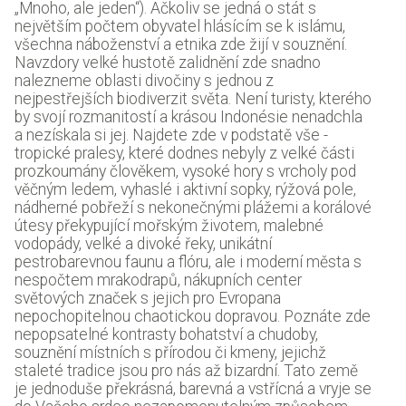
„Mnoho, ale jeden“). Ačkoliv se jedná o stát s
největším počtem obyvatel hlásícím se k islámu,
všechna náboženství a etnika zde žijí v souznění.
Navzdory velké hustotě zalidnění zde snadno
nalezneme oblasti divočiny s jednou z
nejpestřejších biodiverzit světa. Není turisty, kterého
by svojí rozmanitostí a krásou Indonésie nenadchla
a nezískala si jej. Najdete zde v podstatě vše -
tropické pralesy, které dodnes nebyly z velké části
prozkoumány člověkem, vysoké hory s vrcholy pod
věčným ledem, vyhaslé i aktivní sopky, rýžová pole,
nádherné pobřeží s nekonečnými plážemi a korálové
útesy překypující mořským životem, malebné
vodopády, velké a divoké řeky, unikátní
pestrobarevnou faunu a flóru, ale i moderní města s
nespočtem mrakodrapů, nákupních center
světových značek s jejich pro Evropana
nepochopitelnou chaotickou dopravou. Poznáte zde
nepopsatelné kontrasty bohatství a chudoby,
souznění místních s přírodou či kmeny, jejichž
staleté tradice jsou pro nás až bizardní. Tato země
je jednoduše překrásná, barevná a vstřícná a vryje se