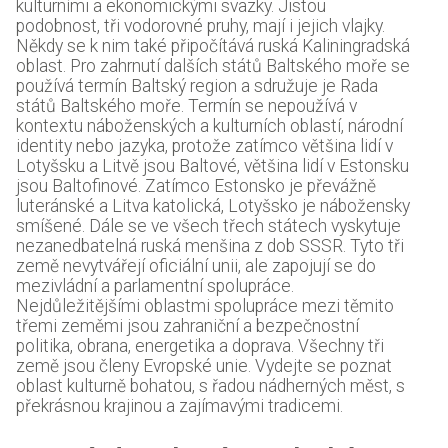
kulturními a ekonomickými svazky. Jistou
podobnost, tři vodorovné pruhy, mají i jejich vlajky.
Někdy se k nim také připočítává ruská Kaliningradská
oblast. Pro zahrnutí dalších států Baltského moře se
používá termín Baltský region a sdružuje je Rada
států Baltského moře. Termín se nepoužívá v
kontextu náboženských a kulturních oblastí, národní
identity nebo jazyka, protože zatímco většina lidí v
Lotyšsku a Litvě jsou Baltové, většina lidí v Estonsku
jsou Baltofinové. Zatímco Estonsko je převážně
luteránské a Litva katolická, Lotyšsko je nábožensky
smíšené. Dále se ve všech třech státech vyskytuje
nezanedbatelná ruská menšina z dob SSSR. Tyto tři
země nevytvářejí oficiální unii, ale zapojují se do
mezivládní a parlamentní spolupráce.
Nejdůležitějšími oblastmi spolupráce mezi těmito
třemi zeměmi jsou zahraniční a bezpečnostní
politika, obrana, energetika a doprava. Všechny tři
země jsou členy Evropské unie. Vydejte se poznat
oblast kulturně bohatou, s řadou nádherných měst, s
překrásnou krajinou a zajímavými tradicemi.