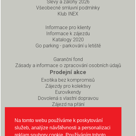
Slevy a zálohy 2026
Všeobecné smluvní podmínky
Klub INEX
Informace pro klienty
Informace k zájezdu
Katalogy 2020
Go parking - parkování u letiště
Garanční fond
Zásady a informace o zpracování osobních údajů
Prodejní akce
Exotika bez kompromisů
Zájezdy pro kolektivy
Eurovíkendy
Dovolená s vlastní dopravou
Zájezd na přání
Pro partnery
Rezervační systém pro prodejce
Na tomto webu používáme k poskytování
Soubory ke stažení
služeb, analýze návštěvnosti a personalizaci
O CK INEX
reklam soubory cookie. Používáním tohoto