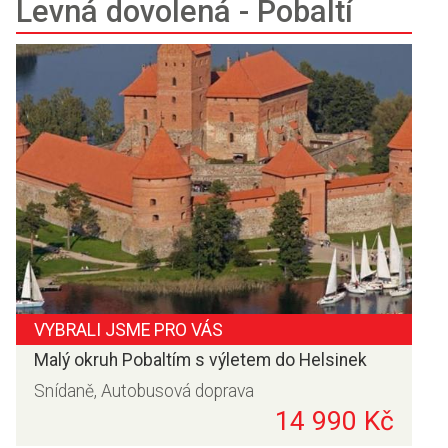
Levná dovolená - Pobaltí
VYBRALI JSME PRO VÁS
Malý okruh Pobaltím s výletem do Helsinek
Snídaně, Autobusová doprava
14 990 Kč