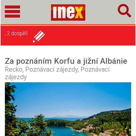
, 2 dospělí
Za poznáním Korfu a jižní Albánie
Řecko,
Poznávací zájezdy,
Poznávací
zájezdy