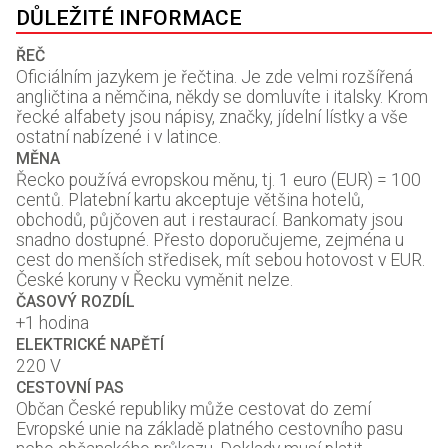
DŮLEŽITÉ INFORMACE
ŘEČ
Oficiálním jazykem je řečtina. Je zde velmi rozšířená
angličtina a němčina, někdy se domluvíte i italsky. Krom
řecké alfabety jsou nápisy, značky, jídelní lístky a vše
ostatní nabízené i v latince.
MĚNA
Řecko používá evropskou měnu, tj. 1 euro (EUR) = 100
centů. Platební kartu akceptuje většina hotelů,
obchodů, půjčoven aut i restaurací. Bankomaty jsou
snadno dostupné. Přesto doporučujeme, zejména u
cest do menších středisek, mít sebou hotovost v EUR.
České koruny v Řecku vyměnit nelze.
ČASOVÝ ROZDÍL
+1 hodina
ELEKTRICKÉ NAPĚTÍ
220 V
CESTOVNÍ PAS
Občan České republiky může cestovat do zemí
Evropské unie na základě platného cestovního pasu