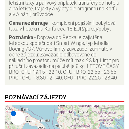
letištní taxy a palivový příplatek, transfery do hotelu
a na letiště, trajekty a výlety dle programu na Korfu
a v Albánii, průvodce
Cena nezahrnuje
-
komplexní pojištění, pobytová
taxa v hotelu na Korfu cca 18 EUR/pokoj/pobyt
Poznámka
-
Doprava do Řecka je zajištěna
leteckou společností Smart Wings, typ letadla
Boeing 737. Váhové limity zavazadel zahrnuté v
ceně zájezdu: Zavazadlo odbavované do
nákladního prostoru může mít max. 23 kg. Limit pro
příruční zavazadlo na palubě je 8 kg. LETOVÉ ČASY:
BRQ -CFU: 19:15 - 22:10, CFU - BRQ: 22:55 - 23:55
PRG - CFU: 18:30 - 21:40, CFU - PRG: 22:25 - 23:40
POZNÁVACÍ ZÁJEZDY