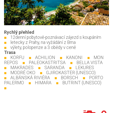
Rychlý přehled
12denní pobytově-poznávací zájezd s koupáním
letecky z Prahy, na vyžádání z Brna
výlety, polopenze a 3 obědy v ceně
Trasa
KORFU
ACHILION
KANONI
MON
REPOS
PALEOKASTRITSA
BELLA VISTA
MAKRADES
SARANDA
LEKURES
MODRÉ OKO
GJIROKASTËR (UNESCO)
ALBÁNSKÁ RIVIÉRA
BORSCH
PORTO
PALERMO
HIMARA
BUTRINT (UNESCO)