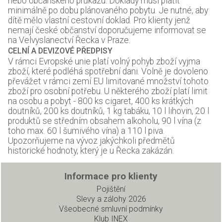
nebo občanského průkazu. Doklady musí platit
minimálně po dobu plánovaného pobytu. Je nutné, aby
dítě mělo vlastní cestovní doklad. Pro klienty jenž
nemají české občanství doporučujeme informovat se
na Velvyslanectví Řecka v Praze.
CELNÍ A DEVIZOVÉ PŘEDPISY
V rámci Evropské unie platí volný pohyb zboží vyjma
zboží, které podléhá spotřební dani. Volně je dovoleno
převážet v rámci zemí EU limitované množství tohoto
zboží pro osobní potřebu. U některého zboží platí limit
na osobu a pobyt - 800 ks cigaret, 400 ks krátkých
doutníků, 200 ks doutníků, 1 kg tabáku, 10 l lihovin, 20 l
produktů se středním obsahem alkoholu, 90 l vína (z
toho max. 60 l šumivého vína) a 110 l piva.
Upozorňujeme na vývoz jakýchkoli předmětů
historické hodnoty, který je u Řecka zakázán.
Informace pro klienty
Pojištění
Slevy a zálohy 2026
Všeobecné smluvní podmínky
Klub INEX