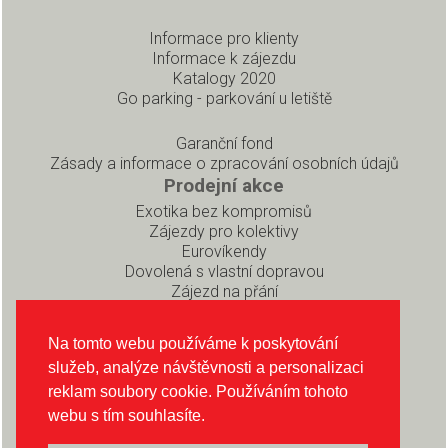
Informace pro klienty
Informace k zájezdu
Katalogy 2020
Go parking - parkování u letiště
Garanční fond
Zásady a informace o zpracování osobních údajů
Prodejní akce
Exotika bez kompromisů
Zájezdy pro kolektivy
Eurovíkendy
Dovolená s vlastní dopravou
Zájezd na přání
Pro partnery
Rezervační systém pro prodejce
Na tomto webu používáme k poskytování
Soubory ke stažení
služeb, analýze návštěvnosti a personalizaci
O CK INEX
reklam soubory cookie. Používáním tohoto
O nás
webu s tím souhlasíte.
Sledujte nás na Instagramu
Sledujte nás na Facebooku