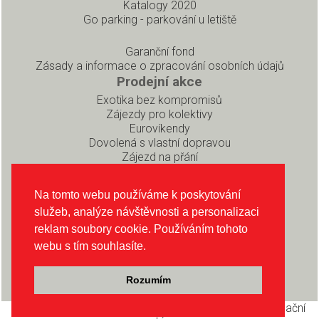
Katalogy 2020
Go parking - parkování u letiště
Garanční fond
Zásady a informace o zpracování osobních údajů
Prodejní akce
Exotika bez kompromisů
Zájezdy pro kolektivy
Eurovíkendy
Dovolená s vlastní dopravou
Zájezd na přání
Pro partnery
Rezervační systém pro prodejce
Na tomto webu používáme k poskytování
Soubory ke stažení
služeb, analýze návštěvnosti a personalizaci
O CK INEX
reklam soubory cookie. Používáním tohoto
O nás
webu s tím souhlasíte.
Sledujte nás na Instagramu
Sledujte nás na Facebooku
Rozumím
Copyright © CK INEX 2026, realizace Pear s.r.o
Rezervační