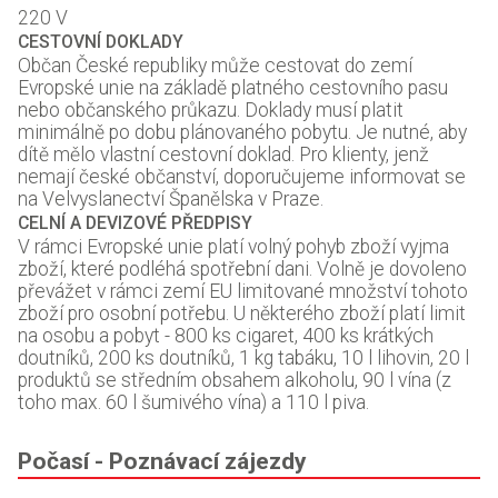
220 V
CESTOVNÍ DOKLADY
Občan České republiky může cestovat do zemí
Evropské unie na základě platného cestovního pasu
nebo občanského průkazu. Doklady musí platit
minimálně po dobu plánovaného pobytu. Je nutné, aby
dítě mělo vlastní cestovní doklad. Pro klienty, jenž
nemají české občanství, doporučujeme informovat se
na Velvyslanectví Španělska v Praze.
CELNÍ A DEVIZOVÉ PŘEDPISY
V rámci Evropské unie platí volný pohyb zboží vyjma
zboží, které podléhá spotřební dani. Volně je dovoleno
převážet v rámci zemí EU limitované množství tohoto
zboží pro osobní potřebu. U některého zboží platí limit
na osobu a pobyt - 800 ks cigaret, 400 ks krátkých
doutníků, 200 ks doutníků, 1 kg tabáku, 10 l lihovin, 20 l
produktů se středním obsahem alkoholu, 90 l vína (z
toho max. 60 l šumivého vína) a 110 l piva.
Počasí - Poznávací zájezdy