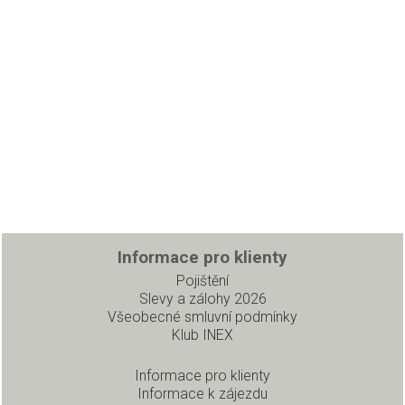
Informace pro klienty
Pojištění
Slevy a zálohy 2026
Všeobecné smluvní podmínky
Klub INEX
Informace pro klienty
Informace k zájezdu