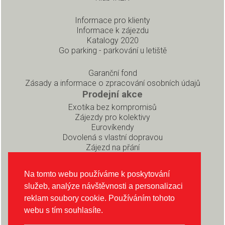
Informace pro klienty
Informace k zájezdu
Katalogy 2020
Go parking - parkování u letiště
Garanční fond
Zásady a informace o zpracování osobních údajů
Prodejní akce
Exotika bez kompromisů
Zájezdy pro kolektivy
Eurovíkendy
Dovolená s vlastní dopravou
Zájezd na přání
Pro partnery
Rezervační systém pro prodejce
Na tomto webu používáme k poskytování
Soubory ke stažení
služeb, analýze návštěvnosti a personalizaci
O CK INEX
reklam soubory cookie. Používáním tohoto
O nás
webu s tím souhlasíte.
Sledujte nás na Instagramu