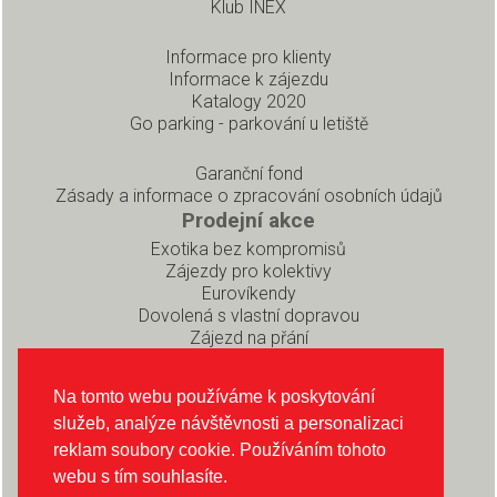
Klub INEX
Informace pro klienty
Informace k zájezdu
Katalogy 2020
Go parking - parkování u letiště
Garanční fond
Zásady a informace o zpracování osobních údajů
Prodejní akce
Exotika bez kompromisů
Zájezdy pro kolektivy
Eurovíkendy
Dovolená s vlastní dopravou
Zájezd na přání
Pro partnery
Rezervační systém pro prodejce
Na tomto webu používáme k poskytování
Soubory ke stažení
služeb, analýze návštěvnosti a personalizaci
O CK INEX
reklam soubory cookie. Používáním tohoto
O nás
webu s tím souhlasíte.
Sledujte nás na Instagramu