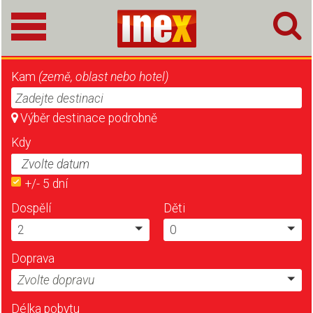
Kam
(země, oblast nebo hotel)
Zadejte destinaci
Výběr destinace podrobně
Kdy
+/- 5 dní
Dospělí
Děti
2
0
Doprava
Zvolte dopravu
Délka pobytu